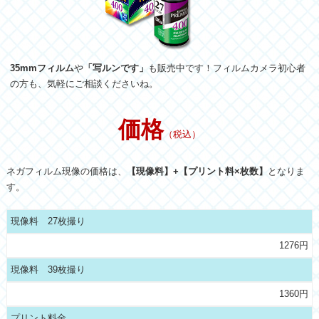
35mmフィルム
や
「写ルンです」
も販売中です！フィルムカメラ初心者
の方も、気軽にご相談くださいね。
価格
（税込）
ネガフィルム現像の価格は、
【現像料】+【プリント料×枚数】
となりま
す。
現像料 27枚撮り
1276円
現像料 39枚撮り
1360円
プリント料金